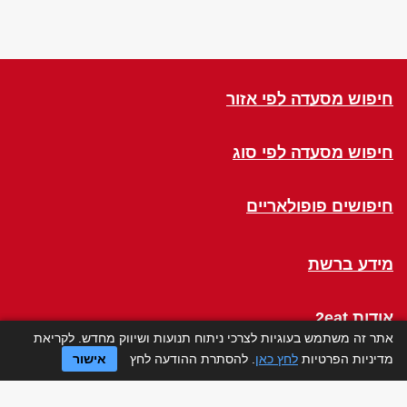
חיפוש מסעדה לפי אזור
חיפוש מסעדה לפי סוג
חיפושים פופולאריים
מידע ברשת
אודות 2eat
אתר זה משתמש בעוגיות לצרכי ניתוח תנועות ושיווק מחדש. לקריאת
מדיניות הפרטיות
לחץ כאן
. להסתרת ההודעה לחץ
אישור
Click a Table