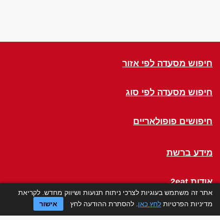
חיפוש מסעדה לפי אזור
חיפוש מסעדה לפי סוג
חיפושים פופולאריים
מידע ברשת
אודות 2eat
אתר זה משתמש בעוגיות לצרכי ניתוח תנועות ושיווק מחדש. לקריאת
מדיניות הפרטיות
לחץ כאן
. להסתרת ההודעה לחץ
אישור
Click a Table