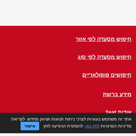
חיפוש מסעדה לפי אזור
חיפוש מסעדה לפי סוג
חיפושים פופולאריים
מידע ברשת
אודות 2eat
אתר זה משתמש בעוגיות לצרכי ניתוח תנועות ושיווק מחדש. לקריאת
מדיניות הפרטיות
לחץ כאן
. להסתרת ההודעה לחץ
אישור
Click a Table