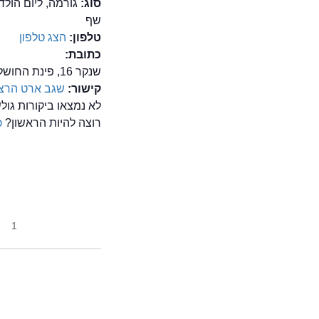
סוג:
גורמה, ליום הול
שף
טלפון:
הצג טלפון
כתובת:
שנקר 16, פינת החושלים, הרצליה פיתוח
קישור:
שגב ארט הרצ
לא נמצאו ביקורות גו
רוצה להיות הראשון?
כ
1