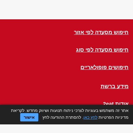
חיפוש מסעדה לפי אזור
חיפוש מסעדה לפי סוג
חיפושים פופולאריים
מידע ברשת
אודות 2eat
אתר זה משתמש בעוגיות לצרכי ניתוח תנועות ושיווק מחדש. לקריאת
מדיניות הפרטיות
לחץ כאן
. להסתרת ההודעה לחץ
אישור
Click a Table