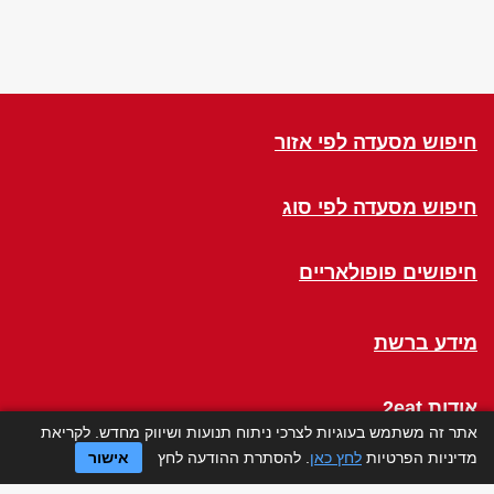
חיפוש מסעדה לפי אזור
חיפוש מסעדה לפי סוג
חיפושים פופולאריים
מידע ברשת
אודות 2eat
אתר זה משתמש בעוגיות לצרכי ניתוח תנועות ושיווק מחדש. לקריאת
מדיניות הפרטיות
לחץ כאן
. להסתרת ההודעה לחץ
אישור
Click a Table