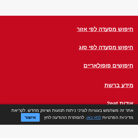
חיפוש מסעדה לפי אזור
חיפוש מסעדה לפי סוג
חיפושים פופולאריים
מידע ברשת
אודות 2eat
אתר זה משתמש בעוגיות לצרכי ניתוח תנועות ושיווק מחדש. לקריאת
מדיניות הפרטיות
לחץ כאן
. להסתרת ההודעה לחץ
אישור
Click a Table