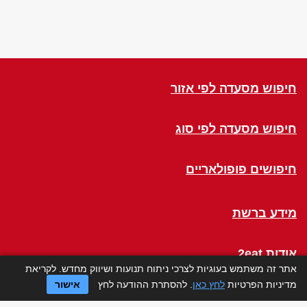
חיפוש מסעדה לפי אזור
חיפוש מסעדה לפי סוג
חיפושים פופולאריים
מידע ברשת
אודות 2eat
אתר זה משתמש בעוגיות לצרכי ניתוח תנועות ושיווק מחדש. לקריאת
מדיניות הפרטיות
לחץ כאן
. להסתרת ההודעה לחץ
אישור
Click a Table