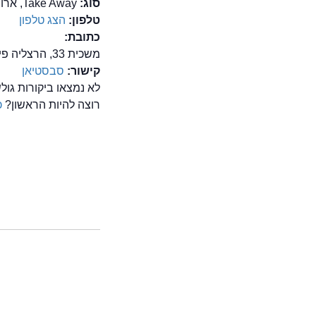
סוג:
Take Away, ארוחות בוקר, ביסטרו, בר מסעדה, בשרים, דגים, מסעדות רומנטיות, פירות ים
טלפון:
הצג טלפון
כתובת:
משכית 33, הרצליה פיתוח
קישור:
סבסטיאן
לא נמצאו ביקורות גו
רוצה להיות הראשון?
כ