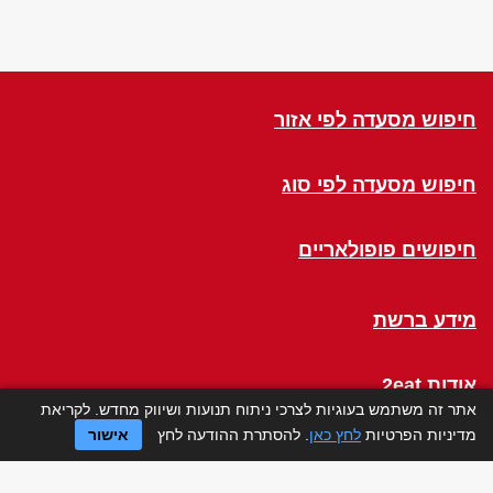
חיפוש מסעדה לפי אזור
חיפוש מסעדה לפי סוג
חיפושים פופולאריים
מידע ברשת
אודות 2eat
אתר זה משתמש בעוגיות לצרכי ניתוח תנועות ושיווק מחדש. לקריאת
מדיניות הפרטיות
לחץ כאן
. להסתרת ההודעה לחץ
אישור
Click a Table