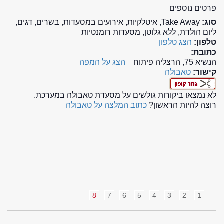
פרטים נוספים
סוג:
Take Away, איטלקיות, אירועים במסעדות, בשרים, דגים,
ליום הולדת, ללא גלוטן, מסעדות רומנטיות
טלפון:
הצג טלפון
כתובת:
הנשיא 75, הרצליה פיתוח
הצג על המפה
קישור:
טאבולה
לא נמצאו ביקורות גולשים על מסעדת טאבולה במערכת.
רוצה להיות הראשון?
כתוב המלצה על טאבולה
8
7
6
5
4
3
2
1