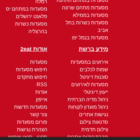
מסעדות במתחם התחנה
רמלה
מסעדות מתחם שרונה
מסעדות במתחם יס
מסעדות בממילא
פלאנט ירושלים
מסעדות כשרות בתל
מסעדות כשרות
אביב
בהרצליה
מסעדות בנמל יפו
מידע ברשת
אודות 2eat
אירועים במסעדות
מסעדות
שמות לכלבים
חיפוש מסעדות
סוכנות דיגיטל
חיפוש מתקדם
מסעדות לאירועים
RSS
ייעוץ דיגיטלי
אודות
ניהול מדיה חברתית
אייפון
ניהול מועדון לקוחות
מסעדות חדשות
נגישות אתרים
צור קשר
סדנאות צילום
פורום מסעדות
צילום תדמית
הצהרת נגישות
חברת קידום אתרים
תקנון - תנאי שימוש