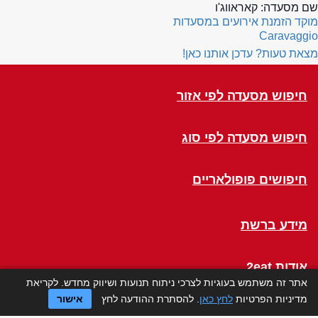
שם מסעדה:
קאראווג'ו
מוקד הזמנת אירועים במסעדות
Caravaggio
מצאת טעות? עדכן אותנו כאן!
חיפוש מסעדה לפי אזור
חיפוש מסעדה לפי סוג
חיפושים פופולאריים
מידע ברשת
אודות 2eat
אתר זה משתמש בעוגיות לצרכי ניתוח תנועות ושיווק מחדש. לקריאת
מדיניות הפרטיות
לחץ כאן
. להסתרת ההודעה לחץ
אישור
Click a Table