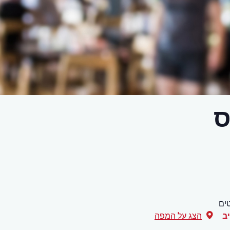
ס
ים
ב
הצג על המפה