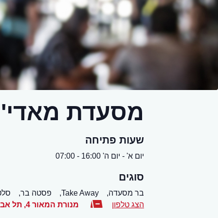
מסעדת מאדי'
שעות פתיחה
יום א' - יום ה' 16:00 - 07:00
סוגים
בר מסעדה,
Take Away,
פסטה בר,
סלט
הצג טלפון
מנורת המאור 4
,
תל אבי