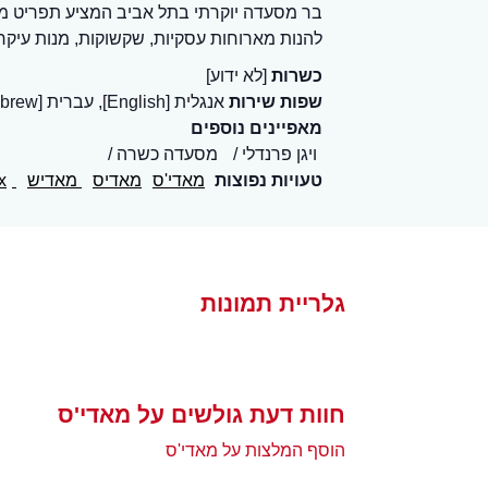
בר מסעדה יוקרתי בתל אביב המציע תפריט מגוו
להנות מארוחות עסקיות, שקשוקות, מנות עיקרי
כשרות
[לא ידוע]
שפות שירות
אנגלית [English], עברית [Hebrew]
מאפיינים נוספים
ויגן פרנדלי
מסעדה כשרה
טעויות נפוצות
מאדי'ס
מאדיס
מאדיש
madis
x
גלריית תמונות
חוות דעת גולשים על מאדי'ס
הוסף המלצות על מאדי'ס