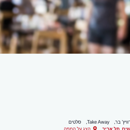
ויץ' בר,
Take Away,
סלטים
,
תל אביב
הצג על המפה