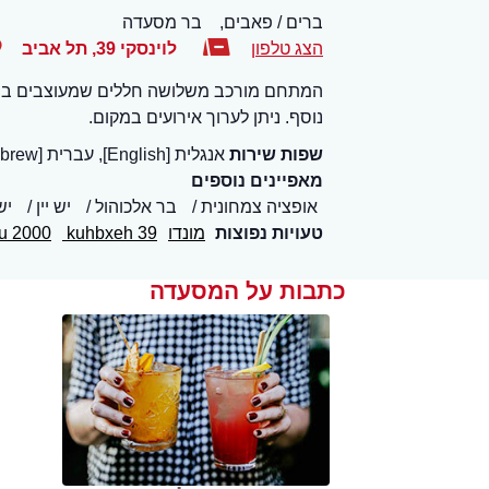
ברים / פאבים,
בר מסעדה
הצג טלפון
לוינסקי 39
,
תל אביב
נוסף. ניתן לערוך אירועים במקום.
שפות שירות
אנגלית [English], עברית [Hebrew]
מאפיינים נוספים
אופציה צמחונית
בר אלכוהול
יש יין
יש
טעויות נפוצות
מונדו
kuhbxeh 39
u 2000
כתבות על המסעדה