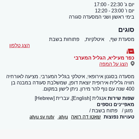
יום ג' 22:30 - 17:00
יום ו' 23:00 - 12:20
בימי ראשון ושני המסעדה סגורה
סוגים
מסעדת שף,
איטלקיות,
פתוחות בשבת
הצג טלפון
כפר מעיליא
,
הגליל המערבי
הצג על המפה
מסעדה בסגנון אירופאי, איטלקי בגליל המערבי. מציעה לאורחיה
חוויה גלילית-אירופית יוצאת דופן, שמשלבת סעודה במבנה בן
400 שנה עם נוף להר מירון. ניתן לישון במקום.
שפות שירות
אנגלית [English], עברית [Hebrew]
מאפיינים נוספים
מזגן
פתוח בשבת
טעויות נפוצות
שאטו דה רואה
atyu
atyu sv rutv