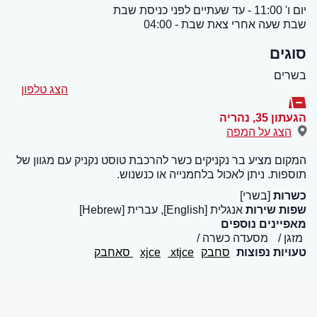
יום ו' 11:00 - עד שעתיים לפני כניסת שבת
שבת שעה אחרי צאת שבת - 04:00
סוגים
בשרים
הצג טלפון
הגעתון 35
,
נהריה
הצג על המפה
המקום מציע בר נקניקים כשר להרכבת טוסט נקניק עם מגוון של
תוספות. ניתן לאכול בלחמנייה או כנשנוש.
כשרות
[בשרי]
שפות שירות
אנגלית [English], עברית [Hebrew]
מאפיינים נוספים
מזגן
מסעדה כשרה
טעויות נפוצות
סחבק
xtjce
xjce
סאחבק