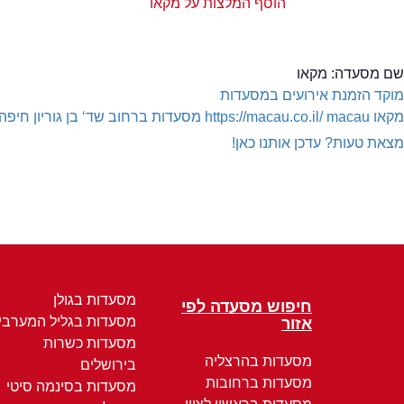
הוסף המלצות על מקאו
שם מסעדה:
מקאו
מוקד הזמנת אירועים במסעדות
מקאו
macau
https://macau.co.il/
מסעדות ברחוב שד‘ בן גוריון חיפה
מצאת טעות? עדכן אותנו כאן!
מסעדות בגולן
חיפוש מסעדה לפי
מסעדות בגליל המערבי
אזור
מסעדות כשרות
מסעדות בהרצליה
בירושלים
מסעדות ברחובות
מסעדות בסינמה סיטי