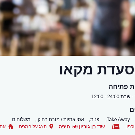
עדת מקאו
ת פתיחה
ת 24:00 - 12:00
ם
Take Away,
יפנית,
אסייאתיות / מזרח רחוק ,
משלוחים
לפון
שד‘ בן גוריון 59
,
חיפה
הצג על המפה
אתר