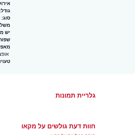
אירוע
גודל:
סוג:
א
משלו
יש מ
שפות
מאפיי
אופצ
טעויו
גלריית תמונות
חוות דעת גולשים על מקאו