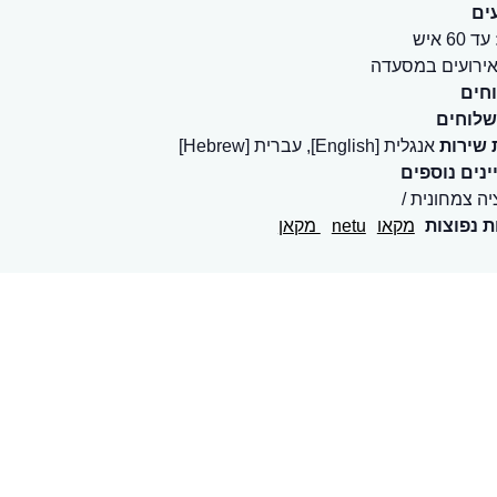
ים
עד 60 איש
ירועים במסעדה
חים
שלוחים
 שירות
אנגלית [English], עברית [Hebrew]
נים נוספים
יה צמחונית
ת נפוצות
מקאו
netu
מקאן