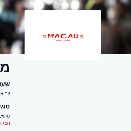
מס
שעו
יום א' - שב
סוגי
סושי,
הצג ט