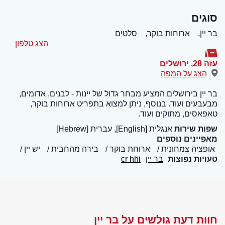
סוגים
בר יין,
ארוחות בוקר,
סלטים
הצג טלפון
עזה 28
,
ירושלים
הצג על המפה
בר יין בירושלים המציע מבחר גדול של יינות - לבנים, אדומים,
מבעבעים ועוד. בנוסף, ניתן למצוא בתפריט ארוחות בוקר,
טאפאסים, מתוקים ועוד.
שפות שירות
אנגלית [English], עברית [Hebrew]
מאפיינים נוספים
אופציה צמחונית
ארוחת בוקר
בירה מהחבית
יש יין
טעויות נפוצות
בר יין
cr hhi
חוות דעת גולשים על בר יין