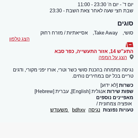
יום ד' - יום ה' 23:30 - 11:00
שבת חצי שעה לאחר צאת השבת - 23:30
סוגים
סושי,
Take Away,
אסייאתיות / מזרח רחוק
הצג טלפון
התע"ש 14, אזור התעשייה
,
כפר סבא
הצג על המפה
נגיסה מתמחה בהכנת סושי כשר וטרי, אורז יפני מקורי, ודגים
טריים בכל יום במחירים נוחים.
כשרות
[לא ידוע]
שפות שירות
אנגלית [English], עברית [Hebrew]
מאפיינים נוספים
אופציה צמחונית
טעויות נפוצות
נגיסה
bdhxv
משעןדש