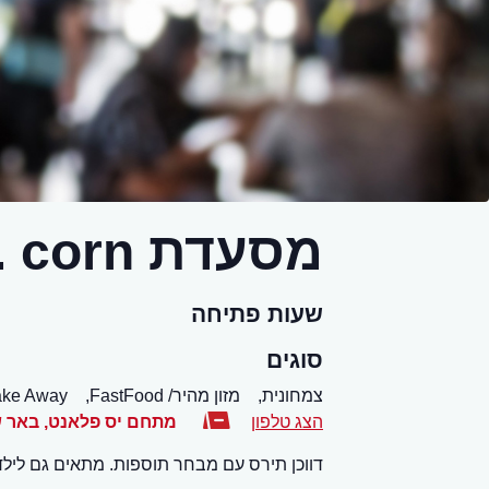
מסעדת mr. corn / מיסטר קורן
שעות פתיחה
סוגים
צמחונית,
מזון מהיר/ FastFood,
ake Away
הצג טלפון
מתחם יס פלאנט
,
באר 
דווכן תירס עם מבחר תוספות. מתאים גם לילד