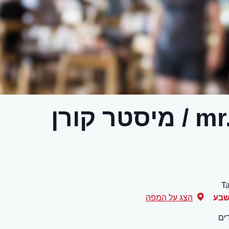
T
שבע
הצג על המפה
ים