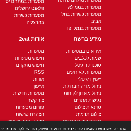
מסעדות מתחם שרונה
מסעדות במתחם יס
מסעדות בממילא
פלאנט ירושלים
מסעדות כשרות בתל
מסעדות כשרות
אביב
בהרצליה
מסעדות בנמל יפו
מידע ברשת
אודות 2eat
אירועים במסעדות
מסעדות
שמות לכלבים
חיפוש מסעדות
סוכנות דיגיטל
חיפוש מתקדם
מסעדות לאירועים
RSS
ייעוץ דיגיטלי
אודות
ניהול מדיה חברתית
אייפון
ניהול מועדון לקוחות
מסעדות חדשות
נגישות אתרים
צור קשר
סדנאות צילום
פורום מסעדות
צילום תדמית
הצהרת נגישות
חברת קידום אתרים
תקנון - תנאי שימוש
קידום ממומן
מדיניות הפרטיות
אתר זה משתמש בעוגיות לצרכי ניתוח תנועות ושיווק מחדש. לקריאת מדיני