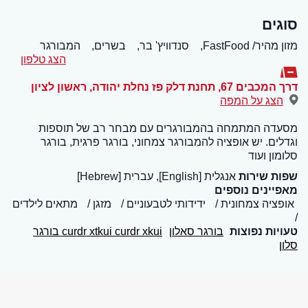
סוגים
מזון מהיר/ FastFood,
סנדוויץ' בר,
בשרים,
המבורגר
הצג טלפון
דרך המכבים 67, תחנת דלק פז נחלת יהודה
,
ראשון לציון
הצג על המפה
מסעדה המתמחה בהמבורגרים עם מבחר רב של תוספות
וגדלים. יש אופציה להמבורגר צמחוני, בורגר פרגית, בורגר
סלומון ועוד
שפות שירות
אנגלית [English], עברית [Hebrew]
מאפיינים נוספים
אופציה צמחונית
ידידותי לטבעוניים
מזגן
מתאים לילדים
טעויות נפוצות
בורגר סאלון
curdr xtkui curdr xkui בורגר
סלון