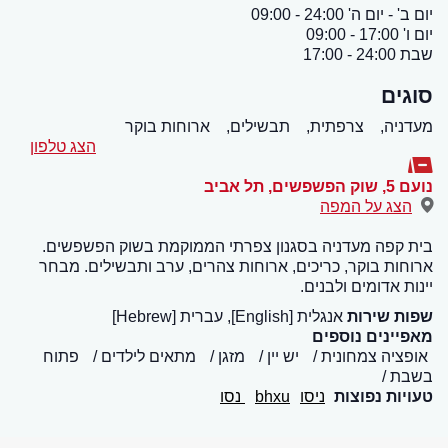
יום ב' - יום ה' 24:00 - 09:00
יום ו' 17:00 - 09:00
שבת 24:00 - 17:00
סוגים
מעדניה,
צרפתית,
תבשילים,
ארוחות בוקר
הצג טלפון
נועם 5, שוק הפשפשים
,
תל אביב
הצג על המפה
בית קפה מעדניה בסגנון צפרתי הממוקמת בשוק הפשפשים.
ארוחות בוקר, כריכים, ארוחות צהרים, ערב ותבשילים. מבחר
יינות אדומים ולבנים.
שפות שירות
אנגלית [English], עברית [Hebrew]
מאפיינים נוספים
אופציה צמחונית
יש יין
מזגן
מתאים לילדים
פתוח
בשבת
טעויות נפוצות
ניסו
bhxu
נסו