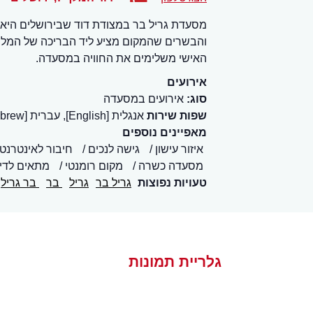
מסעדת גריל בר במצודת דוד שבירושלים היא 
והבשרים שהמקום מציע ליד הבריכה של המלון
האישי משלימים את החוויה במסעדה.
אירועים
סוג:
אירועים במסעדה
שפות שירות
אנגלית [English], עברית [Hebrew]
מאפיינים נוספים
איזור עישון
גישה לנכים
חיבור לאינטרנט (WiFi
מסעדה כשרה
מקום רומנטי
מתאים לדיי
טעויות נפוצות
גריל בר
גריל
בר
בר גריל
גלריית תמונות