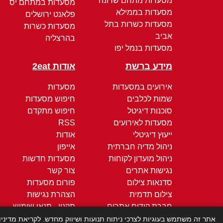
מסעדות מתחם שרונה
מסעדות במתחם יס
מסעדות בממילא
פלאנט ירושלים
מסעדות כשרות בתל
מסעדות כשרות
אביב
בהרצליה
מסעדות בנמל יפו
מידע ברשת
אודות 2eat
אירועים במסעדות
מסעדות
שמות לכלבים
חיפוש מסעדות
סוכנות דיגיטל
חיפוש מתקדם
מסעדות לאירועים
RSS
ייעוץ דיגיטלי
אודות
ניהול מדיה חברתית
אייפון
ניהול מועדון לקוחות
מסעדות חדשות
נגישות אתרים
צור קשר
סדנאות צילום
פורום מסעדות
צילום תדמית
הצהרת נגישות
חברת קידום אתרים
תקנון - תנאי שימוש
קידום ממומן
מדיניות הפרטיות
אתר זה משתמש בעוגיות לצרכי ניתוח תנועות ושיווק מחדש. לקריאת מדיני