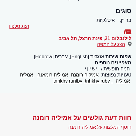
סוגים
בר יין,
איטלקיות
הצג טלפון
לילנבלום 21, פינת הרצל
,
תל אביב
הצג על המפה
שפות שירות
אנגלית [English], עברית [Hebrew]
מאפיינים נוספים
חניה חופשית
יש יין
טעויות נפוצות
אמיליה רומנה
אמיליה רומאנה
אמליה
אמיליה
tnhkhv runtbv
tnhkhv rubv
חוות דעת גולשים על אמיליה רומנה
הוסף המלצות על אמיליה רומנה