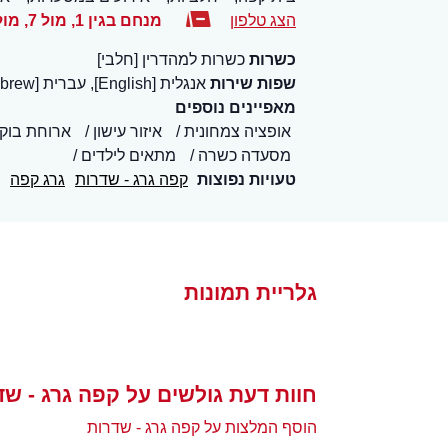
הצג טלפון
מנחם בגין 1, מול 7, מול 7
כשרות
כשרות למהדרין [חלבי]
שפות שירות
אנגלית [English], עברית [Hebrew]
מאפיינים נוספים
אופציה צמחונית
איזור עישון
ארוחת בוק
מסעדה כשרה
מתאים לילדים
טעויות נפוצות
קפה גרג - שדרות
גרג קפה
גלריית תמונות
חוות דעת גולשים על קפה גרג - שד
הוסף המלצות על קפה גרג - שדרות