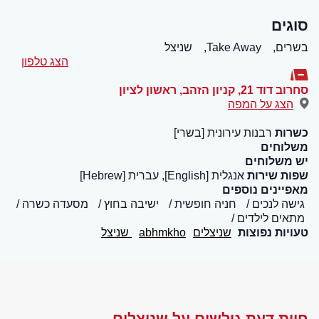
סוגים
בשרים,
Take Away,
שניצל
הצג טלפון
סחרוב דוד 21, קניון הזהב
,
ראשון לציון
הצג על המפה
כשרות
רבנות עירונית [בשרי]
משלוחים
יש משלוחים
שפות שירות
אנגלית [English], עברית [Hebrew]
מאפיינים נוספים
גישה לנכים
חניה חופשית
ישיבה בחוץ
מסעדה כשרה
מתאים לילדים
טעויות נפוצות
שניצלים
abhmkho
שניצל
חוות דעת גולשים על שניצלים