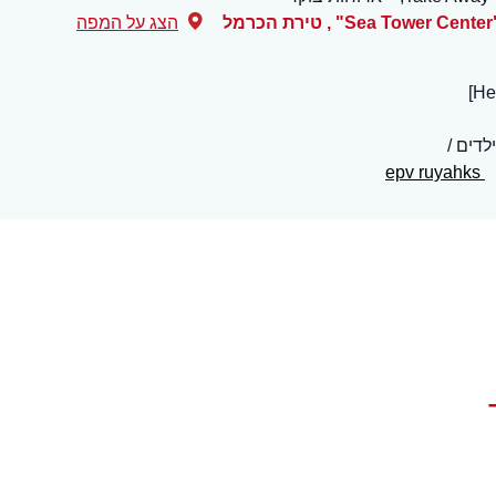
,
טירת הכרמל
הצג על המפה
לדים
epv ruyahks