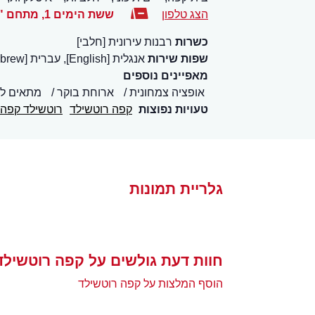
הצג טלפון
ששת הימים 1, מתחם "Sea Tower Center"
כשרות
רבנות עירונית [חלבי]
שפות שירות
אנגלית [English], עברית [Hebrew]
מאפיינים נוספים
אופציה צמחונית
ארוחת בוקר
מתאים לי
טעויות נפוצות
קפה רוטשילד
רוטשילד קפה
גלריית תמונות
חוות דעת גולשים על קפה רוטשילד
הוסף המלצות על קפה רוטשילד