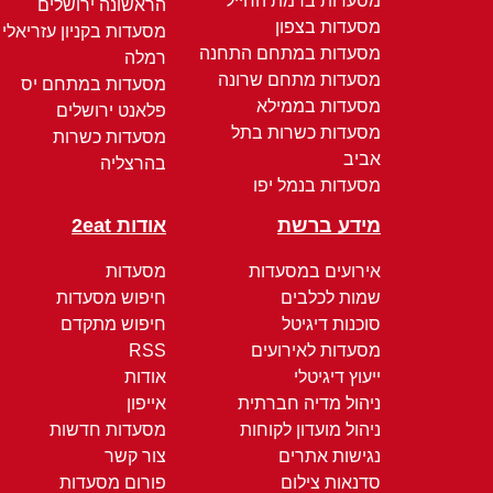
מסעדות ברמת החייל
הראשונה ירושלים
מסעדות בצפון
מסעדות בקניון עזריאלי
מסעדות במתחם התחנה
רמלה
מסעדות מתחם שרונה
מסעדות במתחם יס
מסעדות בממילא
פלאנט ירושלים
מסעדות כשרות בתל
מסעדות כשרות
אביב
בהרצליה
מסעדות בנמל יפו
מידע ברשת
אודות 2eat
אירועים במסעדות
מסעדות
שמות לכלבים
חיפוש מסעדות
סוכנות דיגיטל
חיפוש מתקדם
מסעדות לאירועים
RSS
ייעוץ דיגיטלי
אודות
ניהול מדיה חברתית
אייפון
ניהול מועדון לקוחות
מסעדות חדשות
נגישות אתרים
צור קשר
סדנאות צילום
פורום מסעדות