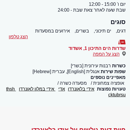
יום ו' 15:00 - 12:00
שבת שעה לאחר צאת שבת - 24:00
סוגים
דגים,
ים תיכוני,
בשרים,
אירועים במסעדות
הצג טלפון
שדרות הים התיכון 1
,
אשדוד
הצג על המפה
כשרות
רבנות עירונית [בשרי]
שפות שירות
אנגלית [English], עברית [Hebrew]
מאפיינים נוספים
אופציה צמחונית
מסעדה כשרה
טעויות נפוצות
אידי בלאונרדו
אדי
אידי במלון לאונרדו
thsh
cktubrsu
חוות דעת גולשים על אידי בלאונרדו