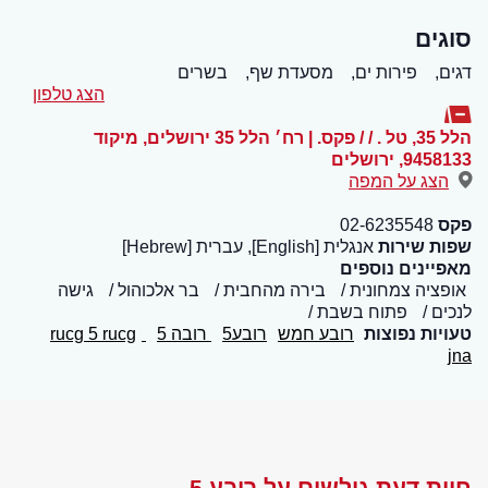
סוגים
דגים,
פירות ים,
מסעדת שף,
בשרים
הצג טלפון
הלל 35, טל . / / פקס. | רח׳ הלל 35 ירושלים, מיקוד
9458133
,
ירושלים
הצג על המפה
פקס
02-6235548
שפות שירות
אנגלית [English], עברית [Hebrew]
מאפיינים נוספים
אופציה צמחונית
בירה מהחבית
בר אלכוהול
גישה
לנכים
פתוח בשבת
טעויות נפוצות
רובע חמש
רובע5
רובה 5
rucg 5
rucg
jna
חוות דעת גולשים על רובע 5