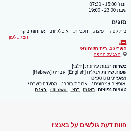
יום ו' 15:00 - 07:30
שבת 23:00 - 19:00
סוגים
בית קפה,
פיצה,
חלביות,
איטלקיות,
ארוחות בוקר
הצג טלפון
השריג 4
,
בית חשמונאי
הצג על המפה
כשרות
רבנות עירונית [חלבי]
שפות שירות
אנגלית [English], עברית [Hebrew]
מאפיינים נוספים
אופציה צמחונית
ארוחת בוקר
מסעדה כשרה
טעויות נפוצות
באנצ'ו
בנצ'ו
ctbmwu
באנצו
חוות דעת גולשים על באנצ'ו