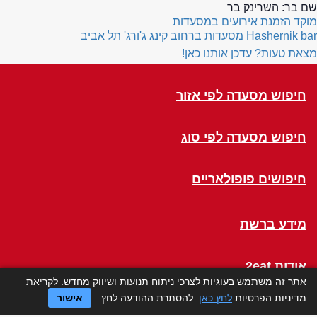
שם בר:
השרינק בר
מוקד הזמנת אירועים במסעדות
Hashernik bar
מסעדות ברחוב קינג ג'ורג' תל אביב
מצאת טעות? עדכן אותנו כאן!
חיפוש מסעדה לפי אזור
חיפוש מסעדה לפי סוג
חיפושים פופולאריים
מידע ברשת
אודות 2eat
אתר זה משתמש בעוגיות לצרכי ניתוח תנועות ושיווק מחדש. לקריאת
מדיניות הפרטיות
לחץ כאן
. להסתרת ההודעה לחץ
אישור
Click a Table