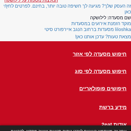
המלצות נוספות על לילושקה
זה העסק שלך? מגיעה לך חשיפה טובה יותר, בחינם. לפרטים לחץ/י
כאן
שם מסעדה:
לילושקה
מוקד הזמנת אירועים במסעדות
liloshka
מסעדות ברחוב הנגב איירפורט סיטי
מצאת טעות? עדכן אותנו כאן!
חיפוש מסעדה לפי אזור
חיפוש מסעדה לפי סוג
חיפושים פופולאריים
מידע ברשת
אודות 2eat