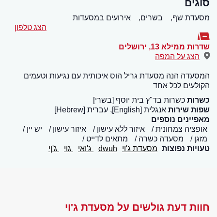
סוגים
מסעדת שף,
בשרים,
אירועים במסעדות
הצג טלפון
שדרות ממילא 13
,
ירושלים
הצג על המפה
המסעדה הנה מסעדת גריל הוס איכותית עם נגיעות וטעמים
הקולעים לכל אחד
כשרות
כשרות בד"ץ בית יוסף [בשרי]
שפות שירות
אנגלית [English], עברית [Hebrew]
מאפיינים נוספים
אופציה צמחונית
איזור ללא עישון
איזור עישון
יש יין
מזגן
מסעדה כשרה
מתאים לדייט
טעויות נפוצות
מסעדת ג'וי
dwuh
ג'ואי
גוי
ג'ןי
חוות דעת גולשים על מסעדת ג'וי