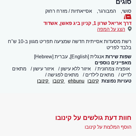
סוגים
סושי,
המבורגר,
אסייאתיות / מזרח רחוק
דרך אריאל שרון 1, קניון ביג פאשן
,
אשדוד
הצג על המפה
רשת מסעדות אסייתית חדשה שמציעה תפריט מגוון ב-10 ש"ח
בלבד לפריט
שפות שירות
אנגלית [English], עברית [Hebrew]
מאפיינים נוספים
אופציה צמחונית
איזור ללא עישון
איזור עישון
מתאים
לדייט
מתאים לילדים
מתאים לפגישה
טעויות נפוצות
קינובו
ehbunu
קינןבו
קינובן
חוות דעת גולשים על קינובו
הוסף המלצות על קינובו