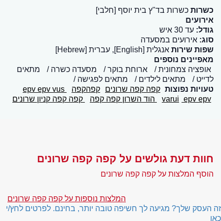
כשרות
כשרות בד"ץ בית יוסף [חלבי]
אירועים
גודל:
עד 30 איש
סוג:
אירועים במסעדה
שפות שירות
אנגלית [English], עברית [Hebrew]
מאפיינים נוספים
אופציה צמחונית
ארוחת בוקר
מסעדה כשרה
מתאים
לדייט
מתאים לילדים
מתאים לפגישה
טעויות נפוצות
קפה קפה שרונים
קפהקפה
epv epv vus
epv epv
varui
הוד השרון קפה קפה
קפה קפה קניון שרונים
חוות דעת גולשים על קפה קפה שרונים
הוסף המלצות על קפה קפה שרונים
המלצות נוספות על קפה קפה שרונים
זה העסק שלך? מגיעה לך חשיפה טובה יותר, בחינם. לפרטים לחץ/י
כאן