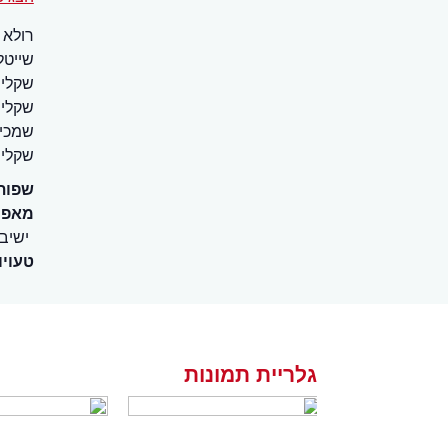
רולא 
שקלים
שפות
מאפיי
ישיב
טעויו
גלריית תמונות