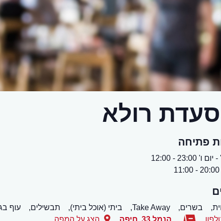
עדת רולא
ת פתיחה
 ו' 23:00 - 12:00
1
ם
ת,
בשרים,
Take Away,
ביתי (אוכל ביתי),
תבשילים,
עוף בגר
לפון
הנמל 33
,
חיפה
הצג על המפה