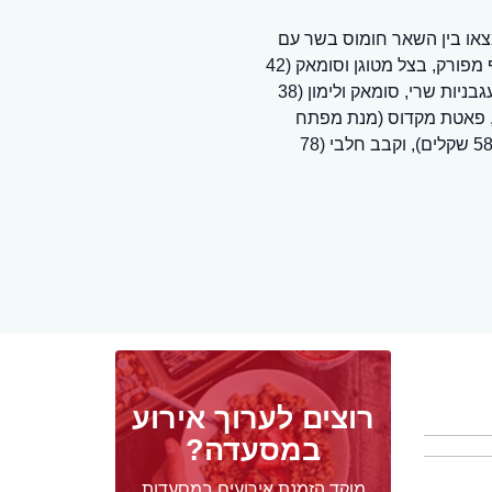
צאו בין השאר חומוס בשר עם
שייטל טרי טחון, שמן זית וצנוברים (44 שקלים), חומוס מסאכאן עם חזה עוף מפורק, בצל מטוגן וסומאק (42
שקלים), קובה ממולא עגל ומטוגן בשמן עמוק (39 שקלים), סלט ג'רג'יר עם עגבניות שרי, סומאק ולימון (38
(בצק הבית עם גבינה עכואית ושמן זית, 26 שקלים), פאטת מקדוס (מנת מפתח
שמכילה חציל, פתוש, יוגורט, טחינה, רכז רימונים, בשר עגל טחון וצנוברים, 58 שקלים), וקבב חלבי (78
רוצים לערוך אירוע
במסעדה?
מוקד הזמנת אירועים במסעדות