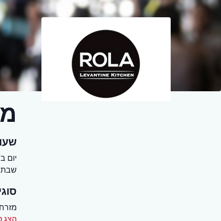
מס
שעו
יום ב' - יום
שבת 20:00 - 1:00
סוגי
מזרחי
הצג ט