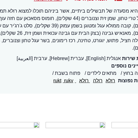
היא מסעדה של תבשילים ביתיים, אשר ביניהם תוכלו למצוא רולא תמ
שקלים), מאנאיש גבינה 
).
 שירות
אנגלית [English], עברית [Hebrew], ערבית [العربية]
נים נוספים
ה בחוץ
מתאים לילדים
פתוח בשבת
ת נפוצות
רולא
רולה
רולא
rukt
rukv