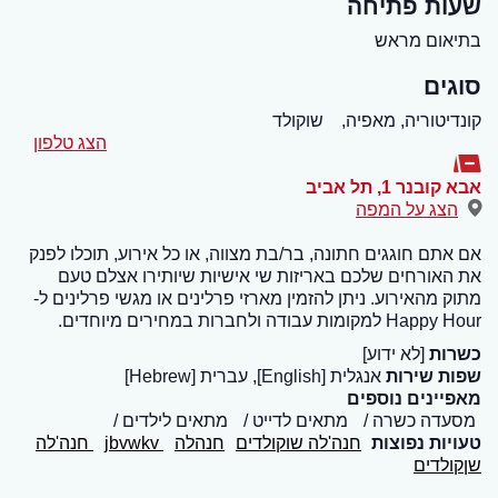
שעות פתיחה
בתיאום מראש
סוגים
קונדיטוריה, מאפיה,
שוקולד
הצג טלפון
אבא קובנר 1
,
תל אביב
הצג על המפה
אם אתם חוגגים חתונה, בר/בת מצווה, או כל אירוע, תוכלו לפנק
את האורחים שלכם באריזות שי אישיות שיותירו אצלם טעם
מתוק מהאירוע. ניתן להזמין מארזי פרלינים או מגשי פרלינים ל-
Happy Hour למקומות עבודה ולחברות במחירים מיוחדים.
כשרות
[לא ידוע]
שפות שירות
אנגלית [English], עברית [Hebrew]
מאפיינים נוספים
מסעדה כשרה
מתאים לדייט
מתאים לילדים
טעויות נפוצות
חנה'לה שוקולדים
חנהלה
jbvwkv
חנה'לה
שןקולדים