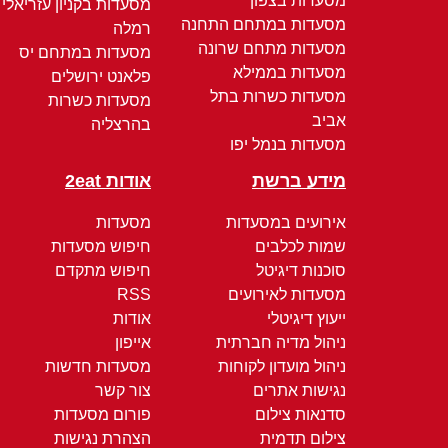
מסעדות בצפון
מסעדות בקניון עזריאלי
מסעדות במתחם התחנה
רמלה
מסעדות מתחם שרונה
מסעדות במתחם יס
מסעדות בממילא
פלאנט ירושלים
מסעדות כשרות בתל
מסעדות כשרות
אביב
בהרצליה
מסעדות בנמל יפו
מידע ברשת
אודות 2eat
אירועים במסעדות
מסעדות
שמות לכלבים
חיפוש מסעדות
סוכנות דיגיטל
חיפוש מתקדם
מסעדות לאירועים
RSS
ייעוץ דיגיטלי
אודות
ניהול מדיה חברתית
אייפון
ניהול מועדון לקוחות
מסעדות חדשות
נגישות אתרים
צור קשר
סדנאות צילום
פורום מסעדות
צילום תדמית
הצהרת נגישות