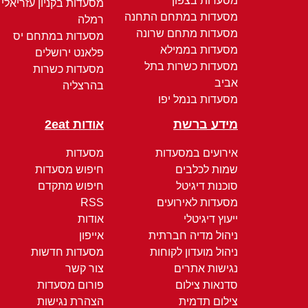
מסעדות בצפון
מסעדות בקניון עזריאלי
מסעדות במתחם התחנה
רמלה
מסעדות מתחם שרונה
מסעדות במתחם יס
מסעדות בממילא
פלאנט ירושלים
מסעדות כשרות בתל
מסעדות כשרות
אביב
בהרצליה
מסעדות בנמל יפו
מידע ברשת
אודות 2eat
אירועים במסעדות
מסעדות
שמות לכלבים
חיפוש מסעדות
סוכנות דיגיטל
חיפוש מתקדם
מסעדות לאירועים
RSS
ייעוץ דיגיטלי
אודות
ניהול מדיה חברתית
אייפון
ניהול מועדון לקוחות
מסעדות חדשות
נגישות אתרים
צור קשר
סדנאות צילום
פורום מסעדות
צילום תדמית
הצהרת נגישות