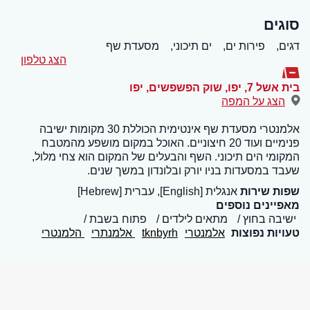
סוגים
דגים,
פירות ים,
ים תיכוני,
מסעדת שף
הצג טלפון
בית אשל 7, יפו, שוק הפשפשים
,
יפו
הצג על המפה
אלמנטרי מסעדת שף אינטימית הכוללת 30 מקומות ישיבה
פנימיים ועוד 20 חיצוניים. האוכל במקום מושפע מהמטבח
המקומי הים תיכוני. השף והבעלים של המקום הוא צחי מלול,
שעבד במסעדות בניו יורק ובלונדון במשך שנים.
שפות שירות
אנגלית [English], עברית [Hebrew]
מאפיינים נוספים
ישיבה בחוץ
מתאים לילדים
פתוח בשבת
טעויות נפוצות
אלמנטרי
tknbyrh
אלמנתרי
הלמנטרי