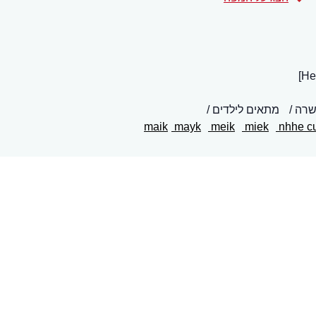
שרה
מתאים לילדים
mayk
meik
miek
nhhe cu