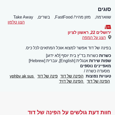
סוגים
שווארמה,
מזון מהיר/ FastFood,
בשרים,
Take Away
הצג טלפון
ירושלים 22
,
ראשון לציון
הצג על המפה
בפינה של דוד אפשר למצוא אוכל המתאים לכל כיס.
כשרות
כשרות בד"ץ בית יוסף [לא ידוע]
שפות שירות
אנגלית [English], עברית [Hebrew]
מאפיינים נוספים
מסעדה כשרה
טעויות נפוצות
הפינה של דוד
פינה של דוד
vphbv ak sus
הפינה של דןד
הפינה של דויד
חוות דעת גולשים על הפינה של דוד