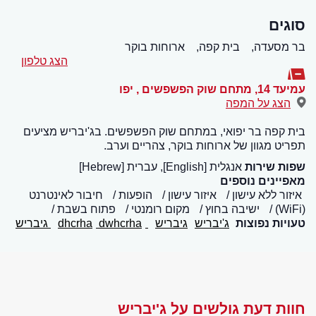
סוגים
בר מסעדה,
בית קפה,
ארוחות בוקר
הצג טלפון
עמיעד 14, מתחם שוק הפשפשים
,
יפו
הצג על המפה
בית קפה בר יפואי, במתחם שוק הפשפשים. בג'יבריש מציעים
תפריט מגוון של ארוחות בוקר, צהריים וערב.
שפות שירות
אנגלית [English], עברית [Hebrew]
מאפיינים נוספים
איזור ללא עישון
איזור עישון
הופעות
חיבור לאינטרנט
(WiFi)
ישיבה בחוץ
מקום רומנטי
פתוח בשבת
טעויות נפוצות
ג'יבריש
גיבריש
dhcrha
dwhcrha
גיבריש
חוות דעת גולשים על ג'יבריש