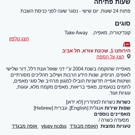
שעות פתיחה
פתוח 24 שעות. יום שישי - נסגר שעה לפני כניסת השבת
סוגים
קונדיטוריה, מאפיה,
Take Away
הצג טלפון
חירותנו 1, שכונת עזרא
,
תל אביב
הצג על המפה
מאפייה שהוקמה בשנת 2004 ע"י דני שאול וענת דלל, דור שלישי
לאופים. הניסיון, שנות הידע הרבות ושילוב תהליכים מסורתיים
ושיטות אפייה חדשניות הובילו למגוון מרהיב של סוגי מאפים,
לחמים בטעמים, מאפי בריאות, מאפים מקמח מלא, עוגות,
עוגיות ועוד.
כשרות
כשרות למהדרין [לא ידוע]
שפות שירות
אנגלית [English], עברית [Hebrew]
מאפיינים נוספים
מסעדה כשרה
טעויות נפוצות
האופה מבגדד
vtupv ncdss
אופה מבגדד