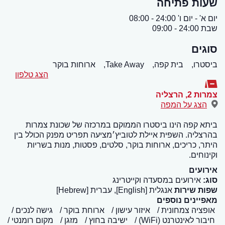
שעות פתיחה
יום א' - יום ו' 24:00 - 08:00
שבת 24:00 - 09:00
סוגים
ביסטרו,
בית קפה,
Take Away,
ארוחות בוקר
הצג טלפון
צמרות 2
,
הרצליה
הצג על המפה
ביתא קפה הינו ביסטרו הממוקם במרכזה של שכונת צמרות
בהרצליה. השפית איילת לטוביץ׳מציעה תפריט מפנק הכולל בין
היתר, כריכים, ארוחות בוקר, סלטים, פסטות, מנות בשריות
וקינוחים.
אירועים
סוג:
אירועים במסעדה וקייטרינג
שפות שירות
אנגלית [English], עברית [Hebrew]
מאפיינים נוספים
אופציה צמחונית
איזור עישון
ארוחת בוקר
גישה לנכים
חיבור לאינטרנט (WiFi)
ישיבה בחוץ
מזגן
מקום רומנטי