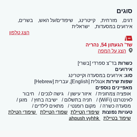
סוגים
דגים,
מזרחית,
קייטרינג,
שיפודים/על האש,
בשרים,
אירועים במסעדות,
ישראלית
הצג טלפון
שד' הגעתון 54
,
נהריה
הצג על המפה
כשרות
בד"צ ספרדי [בשרי]
אירועים
סוג:
אירועים במסעדה וקייטרינג
שפות שירות
אנגלית [English], עברית [Hebrew]
מאפיינים נוספים
אופציה צמחונית
איזור עישון
גישה לנכים
חיבור
לאינטרנט (WiFi)
חניה בתשלום
ישיבה בחוץ
מזגן
מסעדה כשרה
מקום רומנטי
מתאים לילדים
טעויות נפוצות
שיפודי הטיילת
שפודי הטיילת
שיפודי הטילת
שיפוד בטיילת
ahpush vyhhk