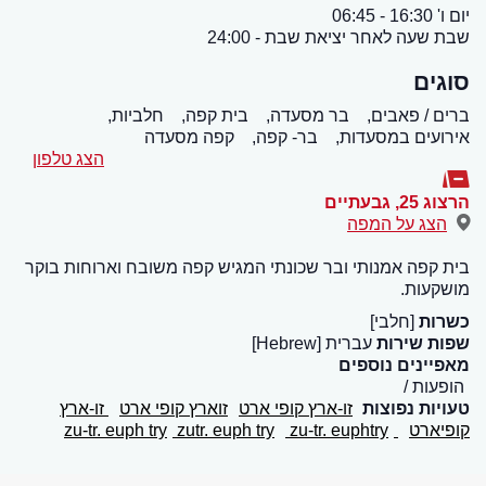
יום ו' 16:30 - 06:45
שבת שעה לאחר יציאת שבת - 24:00
סוגים
ברים / פאבים,
בר מסעדה,
בית קפה,
חלביות,
אירועים במסעדות,
בר- קפה,
קפה מסעדה
הצג טלפון
הרצוג 25
,
גבעתיים
הצג על המפה
בית קפה אמנותי ובר שכונתי המגיש קפה משובח וארוחות בוקר
מושקעות.
כשרות
[חלבי]
שפות שירות
עברית [Hebrew]
מאפיינים נוספים
הופעות
טעויות נפוצות
זו-ארץ קופי ארט
זוארץ קופי ארט
זו-ארץ
קופיארט
zu-tr. euph try
zu-tr. euphtry
zutr. euph try